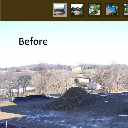
1
2
3
4